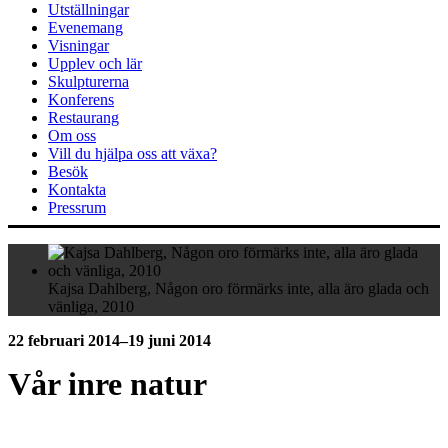
Utställningar
Evenemang
Visningar
Upplev och lär
Skulpturerna
Konferens
Restaurang
Om oss
Vill du hjälpa oss att växa?
Besök
Kontakta
Pressrum
Kajsa Dahlberg, Någon oro förmärks inte, alla äro glada och
vänliga, 2010
22 februari 2014–19 juni 2014
Vår inre natur