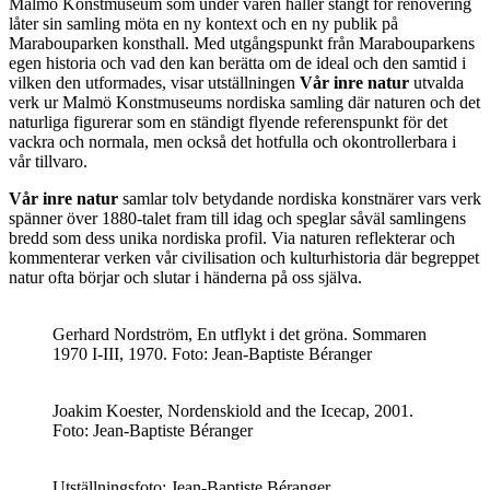
Malmö Konstmuseum som under våren håller stängt för renovering
låter sin samling möta en ny kontext och en ny publik på
Marabouparken konsthall. Med utgångspunkt från Marabouparkens
egen historia och vad den kan berätta om de ideal och den samtid i
vilken den utformades, visar utställningen
Vår inre natur
utvalda
verk ur Malmö Konstmuseums nordiska samling där naturen och det
naturliga figurerar som en ständigt flyende referenspunkt för det
vackra och normala, men också det hotfulla och okontrollerbara i
vår tillvaro.
Vår inre natur
samlar tolv betydande nordiska konstnärer vars verk
spänner över 1880-talet fram till idag och speglar såväl samlingens
bredd som dess unika nordiska profil. Via naturen reflekterar och
kommenterar verken vår civilisation och kulturhistoria där begreppet
natur ofta börjar och slutar i händerna på oss själva.
Gerhard Nordström, En utflykt i det gröna. Sommaren
1970 I-III, 1970. Foto: Jean-Baptiste Béranger
Joakim Koester, Nordenskiold and the Icecap, 2001.
Foto: Jean-Baptiste Béranger
Utställningsfoto: Jean-Baptiste Béranger