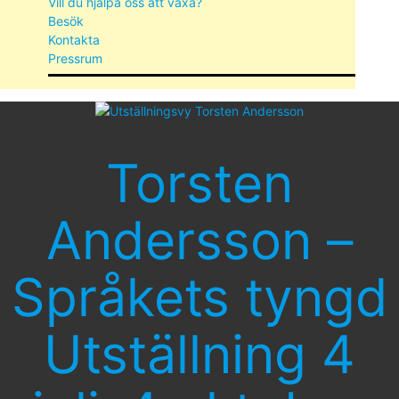
Vill du hjälpa oss att växa?
Besök
Kontakta
Pressrum
Torsten
Andersson –
Språkets tyngd
Utställning 4