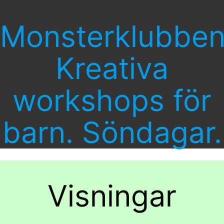
Monsterklubbe
Kreativa
workshops för
barn. Söndagar.
Visningar