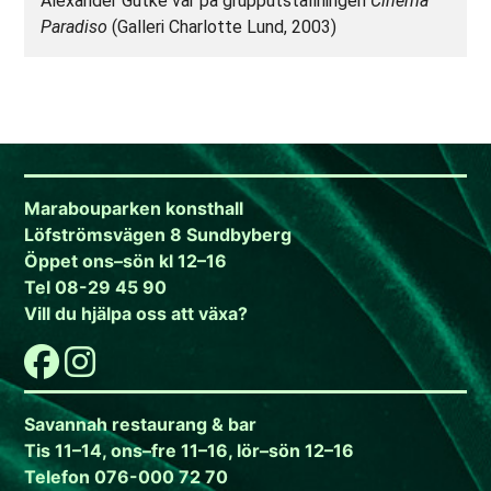
Alexander Gutke var på grupputställningen
Cinema
Paradiso
(Galleri Charlotte Lund, 2003)
Marabouparken konsthall
Löfströmsvägen 8 Sundbyberg
Öppet ons–sön kl 12–16
Tel 08-29 45 90
Vill du hjälpa oss att växa?
Savannah restaurang & bar
Tis 11–14, ons–fre 11–16, lör–sön 12–16
Telefon 076-000 72 70