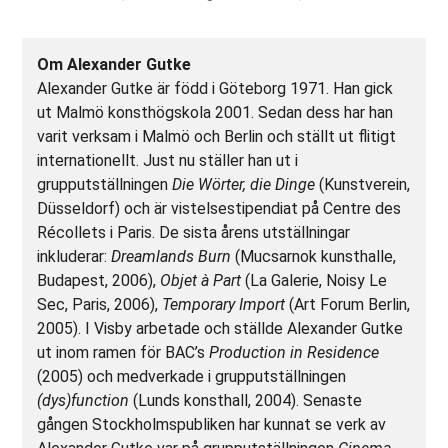
Om Alexander Gutke
Alexander Gutke är född i Göteborg 1971. Han gick
ut Malmö konsthögskola 2001. Sedan dess har han
varit verksam i Malmö och Berlin och ställt ut flitigt
internationellt. Just nu ställer han ut i
grupputställningen
Die Wörter, die Dinge
(Kunstverein,
Düsseldorf) och är vistelsestipendiat på Centre des
Récollets i Paris. De sista årens utställningar
inkluderar:
Dreamlands Burn
(Mucsarnok kunsthalle,
Budapest, 2006),
Objet à Part
(La Galerie, Noisy Le
Sec, Paris, 2006),
Temporary Import
(Art Forum Berlin,
2005). I Visby arbetade och ställde Alexander Gutke
ut inom ramen för BAC’s
Production in Residence
(2005) och medverkade i grupputställningen
(dys)function
(Lunds konsthall, 2004). Senaste
gången Stockholmspubliken har kunnat se verk av