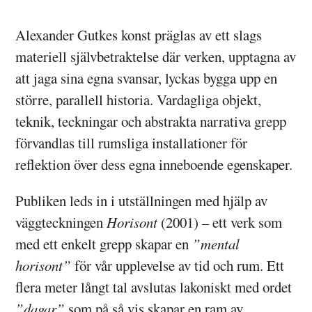
Alexander Gutkes konst präglas av ett slags
materiell självbetraktelse där verken, upptagna av
att jaga sina egna svansar, lyckas bygga upp en
större, parallell historia. Vardagliga objekt,
teknik, teckningar och abstrakta narrativa grepp
förvandlas till rumsliga installationer för
reflektion över dess egna inneboende egenskaper.
Publiken leds in i utställningen med hjälp av
väggteckningen
Horisont
(2001) – ett verk som
med ett enkelt grepp skapar en
”mental
horisont”
för vår upplevelse av tid och rum. Ett
flera meter långt tal avslutas lakoniskt med ordet
”dagar”
som på så vis skapar en ram av