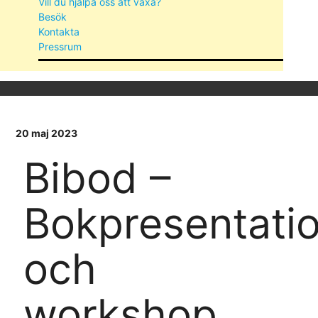
Vill du hjälpa oss att växa?
Besök
Kontakta
Pressrum
20 maj 2023
Bibod –
Bokpresentati
och
workshop