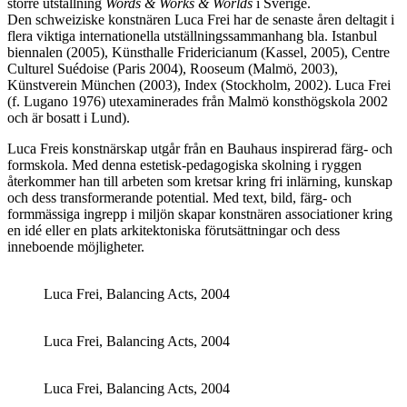
större utställning
Words & Works & Worlds
i Sverige.
Den schweiziske konstnären Luca Frei har de senaste åren deltagit i
flera viktiga internationella utställningssammanhang bla. Istanbul
biennalen (2005), Künsthalle Fridericianum (Kassel, 2005), Centre
Culturel Suédoise (Paris 2004), Rooseum (Malmö, 2003),
Künstverein München (2003), Index (Stockholm, 2002). Luca Frei
(f. Lugano 1976) utexaminerades från Malmö konsthögskola 2002
och är bosatt i Lund).
Luca Freis konstnärskap utgår från en Bauhaus inspirerad färg- och
formskola. Med denna estetisk-pedagogiska skolning i ryggen
återkommer han till arbeten som kretsar kring fri inlärning, kunskap
och dess transformerande potential. Med text, bild, färg- och
formmässiga ingrepp i miljön skapar konstnären associationer kring
en idé eller en plats arkitektoniska förutsättningar och dess
inneboende möjligheter.
Luca Frei, Balancing Acts, 2004
Luca Frei, Balancing Acts, 2004
Luca Frei, Balancing Acts, 2004