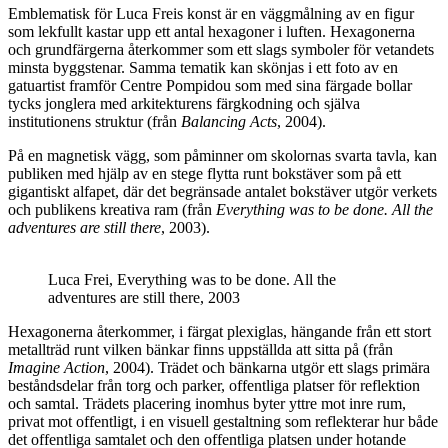
Emblematisk för Luca Freis konst är en väggmålning av en figur
som lekfullt kastar upp ett antal hexagoner i luften. Hexagonerna
och grundfärgerna återkommer som ett slags symboler för vetandets
minsta byggstenar. Samma tematik kan skönjas i ett foto av en
gatuartist framför Centre Pompidou som med sina färgade bollar
tycks jonglera med arkitekturens färgkodning och själva
institutionens struktur (från
Balancing Acts
, 2004).
På en magnetisk vägg, som påminner om skolornas svarta tavla, kan
publiken med hjälp av en stege flytta runt bokstäver som på ett
gigantiskt alfapet, där det begränsade antalet bokstäver utgör verkets
och publikens kreativa ram (från
Everything was to be done. All the
adventures are still there
, 2003).
Luca Frei, Everything was to be done. All the
adventures are still there, 2003
Hexagonerna återkommer, i färgat plexiglas, hängande från ett stort
metallträd runt vilken bänkar finns uppställda att sitta på (från
Imagine Action
, 2004). Trädet och bänkarna utgör ett slags primära
beståndsdelar från torg och parker, offentliga platser för reflektion
och samtal. Trädets placering inomhus byter yttre mot inre rum,
privat mot offentligt, i en visuell gestaltning som reflekterar hur både
det offentliga samtalet och den offentliga platsen under hotande