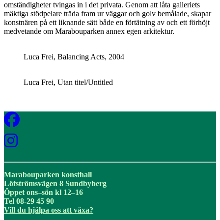
omständigheter tvingas in i det privata. Genom att låta galleriets
mäktiga stödpelare träda fram ur väggar och golv bemålade, skapar
konstnären på ett liknande sätt både en förtätning av och ett förhöjt
medvetande om Marabouparken annex egen arkitektur.
Luca Frei, Balancing Acts, 2004
Luca Frei, Utan titel/Untitled
Marabouparken konsthall
Löfströmsvägen 8 Sundbyberg
Öppet ons–sön kl 12–16
Tel 08-29 45 90
Vill du hjälpa oss att växa?