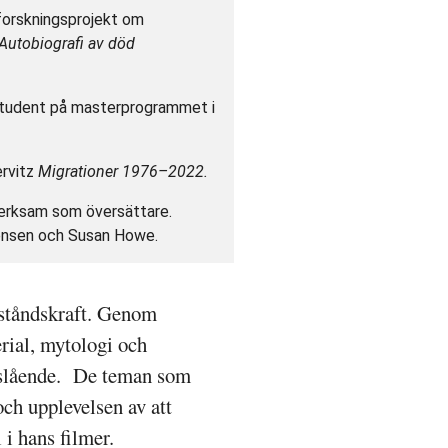
 forskningsprojekt om
Autobiografi av död
 student på masterprogrammet i
ervitz
Migrationer 1976–2022.
 verksam som översättare.
tensen och Susan Howe.
tståndskraft. Genom
ial, mytologi och
 anslående. De teman som
och upplevelsen av att
i hans filmer.