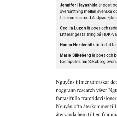
Jennifer Hayashida
är poet oc
översättning mellan svenska o
tillsammans med Andjeas Ejikss
Cecilia Luzon
är poet och reda
Litterär gestaltning på HDK-Va
Hanna Nordenhök
är författar
Marie Silkeberg
är poet och bo
Exempelvis har Silkeberg övers
Nguyễns filmer utforskar de
noggrann research väver Ngu
fantasifulla framtidsvisione
Nguyễn ofta återkommer till i
återvända hem till en främma