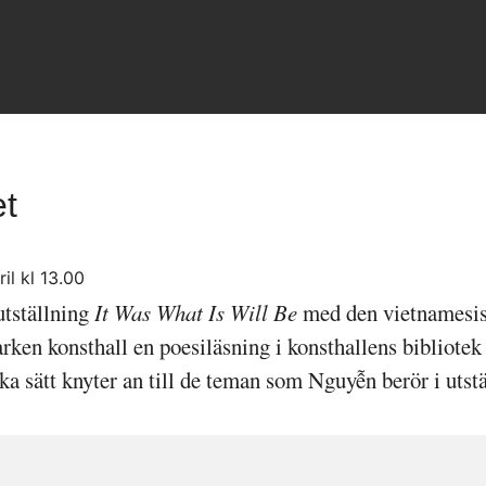
et
il kl 13.00
utställning
It Was What Is Will Be
med den vietnamesis
n konsthall en poesiläsning i konsthallens bibliotek d
ka sätt knyter an till de teman som Nguyễn berör i utst