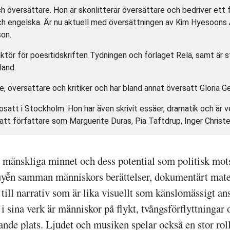
h översättare. Hon är skönlitterär översättare och bedriver ett
ch engelska. Är nu aktuell med översättningen av Kim Hyesoons
on.
ktör för poesitidskriften Tydningen och förlaget Relä, samt är
land.
e, översättare och kritiker och har bland annat översatt Gloria G
satt i Stockholm. Hon har även skrivit essäer, dramatik och är
att författare som Marguerite Duras, Pia Taftdrup, Inger Chris
t mänskliga minnet och dess potential som politisk mo
yễn samman människors berättelser, dokumentärt mater
r till narrativ som är lika visuellt som känslomässigt
 sina verk är människor på flykt, tvångsförflyttningar 
nde plats. Ljudet och musiken spelar också en stor roll 