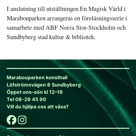
I anslutning till utställningen En Magisk Värld i
Marabouparken arrangeras en föreläsningsserie i
samarbete med ABF Norra Stor-Stockholm och
Sundbyberg stad kultur & bibliotek.
Marabouparken konsthall
Löfströmsvägen 8 Sundbyberg
Öppet ons–sön kl 12–16
Tel 08-29 45 90
Vill du hjälpa oss att växa?