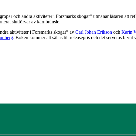
ropar och andra aktiviteter i Forsmarks skogar” utmanar läsaren att ref
nerat slutförvar av kärnbränsle.
ra aktiviteter i Forsmarks skogar” av
Carl Johan Erikson
och
Karin W
unberg
. Boken kommer att säljas till releasepris och det serveras brynt 