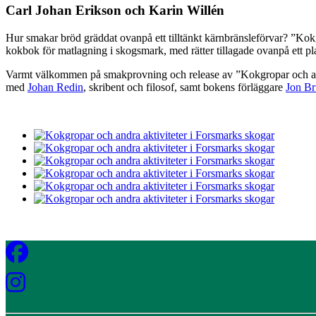
Carl Johan Erikson och Karin Willén
Hur smakar bröd gräddat ovanpå ett tilltänkt kärnbränsleförvar? ”Kokg
kokbok för matlagning i skogsmark, med rätter tillagade ovanpå ett pla
Varmt välkommen på smakprovning och release av ”Kokgropar och and
med
Johan Redin
, skribent och filosof, samt bokens förläggare
Jon Br