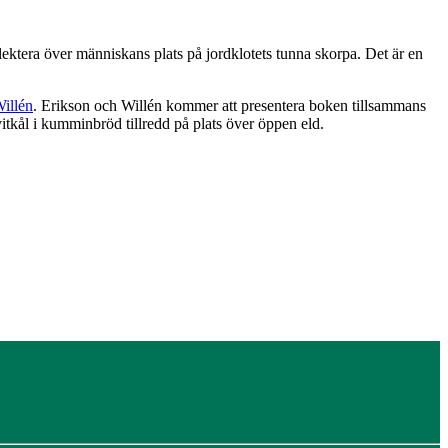
lektera över människans plats på jordklotets tunna skorpa. Det är en
illén
. Erikson och Willén kommer att presentera boken tillsammans
vitkål i kumminbröd tillredd på plats över öppen eld.