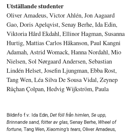
Utställande studenter
Oliver Amadeus, Victor Ahlén, Jon Aagaard
Gao, Doris Apelqvist, Senay Berhe, Ida Edin,
Viktoria Hård Ekdahl, Ellinor Hagman, Susanna
Hurtig, Mattias Carlos Håkanson, Paul Kangni
Adamah, Astrid Womack, Hanna Nordahl, Mio
Nielsen, Sol Nørgaard Andersen, Sebastian
Lindén Helset, Josefin Ljungman, Ebba Rost,
Tang Wen, Léa Silva De Sousa Vidal, Zeynep
Rüçhan Çolpan, Hedvig Wijkström, Paula
Bildinfo f.v.: Ida Edin,
Det föll från himlen, Se upp,
Brinnande sand, fötter av glas
, Senay Berhe,
Wheel of
fortune
, Tang Wen,
Xiaoming’s tears
, Oliver Amadeus,