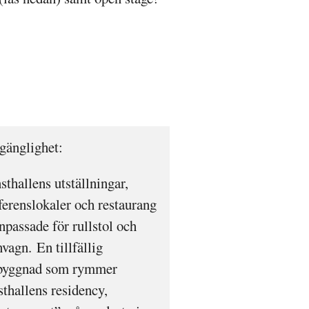
lgänglighet:
sthallens utställningar,
ferenslokaler och restaurang
npassade för rullstol och
vagn. En tillfällig
yggnad som rymmer
sthallens residency,