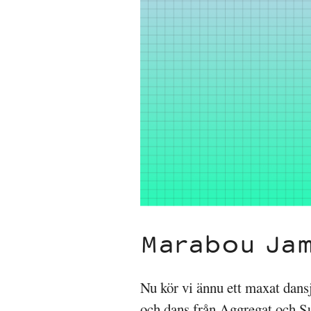
Marabou Jam
Nu kör vi ännu ett maxat dans
och dans från Aggregat och Su