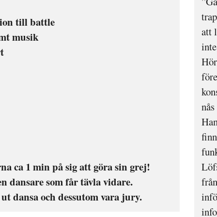
”Gä
trap
on till battle
att
amt musik
int
t
Hörs
före
kon
nås
Han
finn
fun
a ca 1 min på sig att göra sin grej!
Löf
en dansare som får tävla vidare.
frå
 ut dansa och dessutom vara jury.
inf
inf