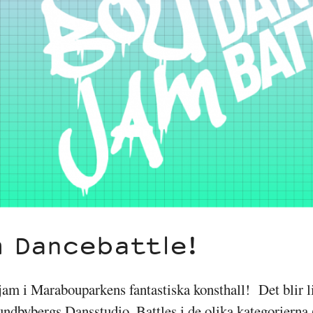
 Dancebattle!
jam i Marabouparkens fantastiska konsthall! Det blir l
ndbybergs Dansstudio. Battles i de olika kategorierna 