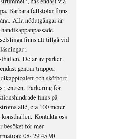
strummet”, nås endast via
pa. Bärbara fällstolar finns
 låna. Alla nödutgångar är
e handikappanpassade.
elslinga finns att tillgå vid
läsningar i
sthallen. Delar av parken
 endast genom trappor.
dikapptoalett och skötbord
s i entrén. Parkering för
ktionshindrade finns på
ströms allé, c:a 100 meter
n konsthallen. Kontakta oss
ör besöket för mer
ormation: 08- 29 45 90