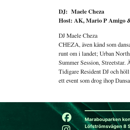
DJ: Maele Cheza
Host: AK, Mario P Amigo &
DJ Maele Cheza
CHEZA, även känd som dansare
runt om i landet; Urban Nort
Summer Session, Streetstar. Äv
Tidigare Resident DJ och h
ett event som drog ihop Dansar
Marabouparken kon
Löfströmsvägen 8 