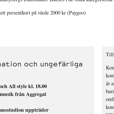
är ett presentkort på värde 2000 kr (Paygoo)
Til
ation och ungefärliga
Kon
kon
är a
h All style kl. 18.00
barn
emusik från Aggregat
omb
kon
ansstudion uppträder