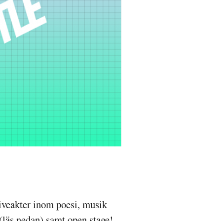
iveakter inom poesi, musik
(läs nedan) samt open stage!