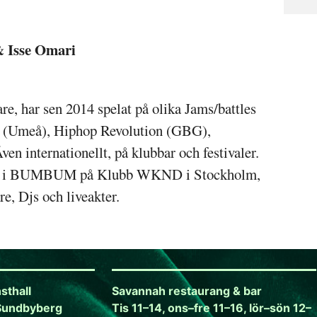
 Isse Omari
, har sen 2014 spelat på olika Jams/battles
h (Umeå), Hiphop Revolution (GBG),
en internationellt, på klubbar och festivaler.
öll i BUMBUM på Klubb WKND i Stockholm,
e, Djs och liveakter.
sthall
Savannah restaurang & bar
Sundbyberg
Tis 11–14, ons–fre 11–16, lör–sön 12–