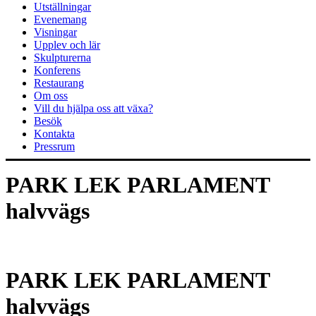
Utställningar
Evenemang
Visningar
Upplev och lär
Skulpturerna
Konferens
Restaurang
Om oss
Vill du hjälpa oss att växa?
Besök
Kontakta
Pressrum
PARK LEK PARLAMENT
halvvägs
PARK LEK PARLAMENT
halvvägs