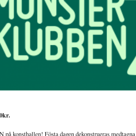
0kr.
AN på konsthallen! Fösta dagen dekonstrueras medtagna 