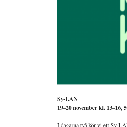
Sy-LAN
19–20 november kl. 13–16, 5
I dagarna två kör vi ett Sy-L