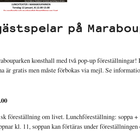
gästspelar på Marabo
rabouparken konsthall med två pop-up föreställningar! D
rna är gratis men måste förbokas via mejl. Se informatio
.00
sk föreställning om livet. Lunchföreställning: soppa + f
öppnar kl. 11, soppan kan förtäras under föreställningen