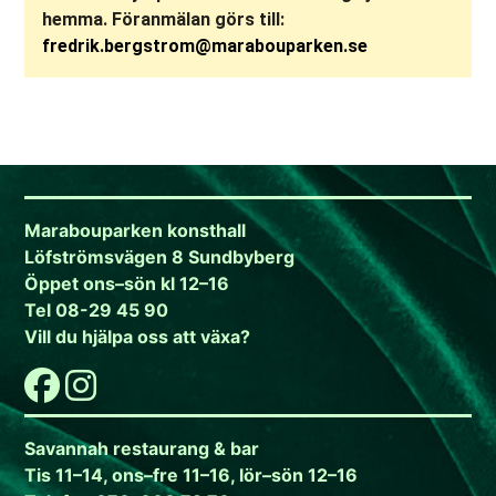
hemma. Föranmälan görs till:
fredrik.bergstrom@marabouparken.se
Marabouparken konsthall
Löfströmsvägen 8 Sundbyberg
Öppet ons–sön kl 12–16
Tel 08-29 45 90
Vill du hjälpa oss att växa?
Savannah restaurang & bar
Tis 11–14, ons–fre 11–16, lör–sön 12–16