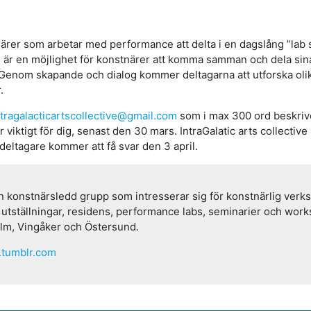
ärer som arbetar med performance att delta i en dagslång ”lab 
ch är en möjlighet för konstnärer att komma samman och dela sin
enom skapande och dialog kommer deltagarna att utforska olika
.
ntragalacticartscollective@gmail.com
som i max 300 ord beskrive
ktigt för dig, senast den 30 mars. IntraGalatic arts collective 
eltagare kommer att få svar den 3 april.
r en konstnärsledd grupp som intresserar sig för konstnärlig ver
utställningar, residens, performance labs, seminarier och works
olm, Vingåker och Östersund.
e.tumblr.com