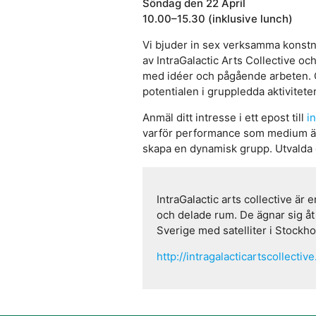
Söndag den 22 April
10.00–15.30 (inklusive lunch)
Vi bjuder in sex verksamma konstn
av IntraGalactic Arts Collective o
med idéer och pågående arbeten. G
potentialen i gruppledda aktiviteter
Anmäl ditt intresse i ett epost till
i
varför performance som medium är vi
skapa en dynamisk grupp. Utvalda d
IntraGalactic arts collective ä
och delade rum. De ägnar sig åt 
Sverige med satelliter i Stockh
http://intragalacticartscollectiv