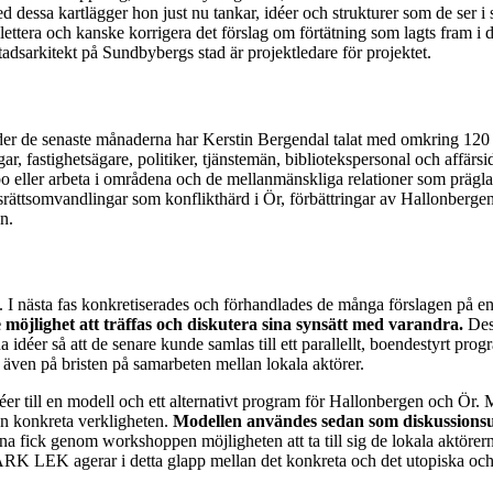
 dessa kartlägger hon just nu tankar, idéer och strukturer som de ser i s
tera och kanske korrigera det förslag om förtätning som lagts fram i
stadsarkitekt på Sundbybergs stad är projektledare för projektet.
er de senaste månaderna har Kerstin Bergendal talat med omkring 120 pe
ar, fastighetsägare, politiker, tjänstemän, bibliotekspersonal och affär
 bo eller arbeta i områdena och de mellanmänskliga relationer som präg
dsrättsomvandlingar som konflikthärd i Ör, förbättringar av Hallonber
n.
ag. I nästa fas konkretiserades och förhandlades de många förslagen på
öjlighet att träffas och diskutera sina synsätt med varandra.
Dess
 idéer så att de senare kunde samlas till ett parallellt, boendestyrt pr
ven på bristen på samarbeten mellan lokala aktörer.
er till en modell och ett alternativt program för Hallonbergen och Ör.
n konkreta verkligheten.
Modellen användes sedan som diskussionsu
rna fick genom workshoppen möjligheten att ta till sig de lokala aktör
ARK LEK agerar i detta glapp mellan det konkreta och det utopiska och u