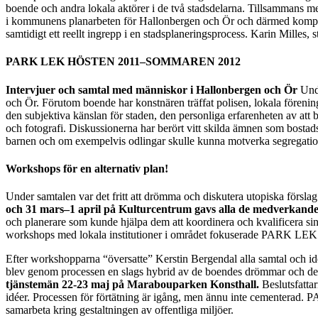
boende och andra lokala aktörer i de två stadsdelarna. Tillsammans med
i kommunens planarbeten för Hallonbergen och Ör och därmed komplet
samtidigt ett reellt ingrepp i en stadsplaneringsprocess. Karin Milles, 
PARK LEK HÖSTEN 2011–SOMMAREN 2012
Intervjuer och samtal med människor i Hallonbergen och Ör
Und
och Ör. Förutom boende har konstnären träffat polisen, lokala förening
den subjektiva känslan för staden, den personliga erfarenheten av att
och fotografi. Diskussionerna har berört vitt skilda ämnen som bosta
barnen och om exempelvis odlingar skulle kunna motverka segregatio
Workshops för en alternativ plan!
Under samtalen var det fritt att drömma och diskutera utopiska försl
och 31 mars–1 april på Kulturcentrum gavs alla de medverkande m
och planerare som kunde hjälpa dem att koordinera och kvalificera sina
workshops med lokala institutioner i området fokuserade PARK LEK ä
Efter workshopparna “översatte” Kerstin Bergendal alla samtal och idé
blev genom processen en slags hybrid av de boendes drömmar och de
tjänstemän 22-23 maj på Marabouparken Konsthall.
Beslutsfatta
idéer. Processen för förtätning är igång, men ännu inte cementerad. P
samarbeta kring gestaltningen av offentliga miljöer.