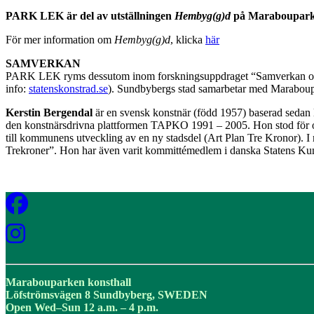
PARK LEK är del av utställningen
Hembyg(g)d
på Marabouparke
För mer information om
Hembyg(g)d
, klicka
här
SAMVERKAN
PARK LEK ryms dessutom inom forskningsuppdraget “Samverkan om ges
info:
statenskonstrad.se
). Sundbybergs stad samarbetar med Maraboupa
Kerstin Bergendal
är en svensk konstnär (född 1957) baserad sedan l
den konstnärsdrivna plattformen TAPKO 1991 – 2005. Hon stod för om
till kommunens utveckling av en ny stadsdel (Art Plan Tre Kronor). I 
Trekroner”. Hon har även varit kommittémedlem i danska Statens Ku
Marabouparken konsthall
Löfströmsvägen 8 Sundbyberg, SWEDEN
Open Wed–Sun 12 a.m. – 4 p.m.