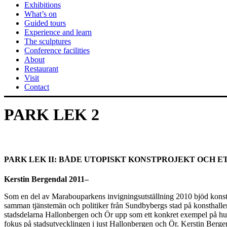
Exhibitions
What’s on
Guided tours
Experience and learn
The sculptures
Conference facilities
About
Restaurant
Visit
Contact
PARK LEK 2
PARK LEK II: BÅDE UTOPISKT KONSTPROJEKT OCH 
Kerstin Bergendal 2011–
Som en del av Marabouparkens invigningsutställning 2010 bjöd konst
samman tjänstemän och politiker från Sundbybergs stad på konsthall
stadsdelarna Hallonbergen och Ör upp som ett konkret exempel på hur 
fokus på stadsutvecklingen i just Hallonbergen och Ör. Kerstin Berge