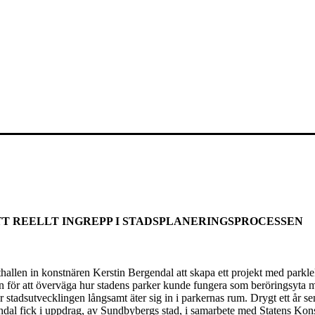
ETT REELLT INGREPP I STADSPLANERINGSPROCESSEN
hallen in konstnären Kerstin Bergendal att skapa ett projekt med par
en för att överväga hur stadens parker kunde fungera som beröringsyt
stadsutvecklingen långsamt äter sig in i parkernas rum. Drygt ett år 
ndal fick i uppdrag, av Sundbybergs stad, i samarbete med Statens Kons