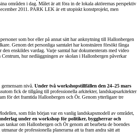
ina områden i dag. Målet är att föra in de lokala aktörernas perspektiv
 december 2011. PARK LEK är ett utopiskt konstprojekt, men
rsoner som bor eller på annat sätt har anknytning till Hallonbergen
sidkare. Genom det personliga samtalet har konstnären försökt fånga
lar den enskildes vardag. Varje samtal har dokumenterats med video
gen Centrum, hur nedläggningen av skolan i Hallonbergen påverkar
 en gemensam nivå.
Under två workshopstillfällen den 24–25 mars
utom fick de tillgång till professionella arkitekter, landskapsarkitekter
ogram för det framtida Hallonbergen och Ör. Genom ytterligare tre
 Modellen, som från början var en vanlig landskapsmodell av området,
nderlag under en workshop för politiker, byggherrar och
ernas tankar om Hallonbergen och Ör genom att bearbeta de boendes
tmanar de professionella planerarna att ta fram andra sätt att