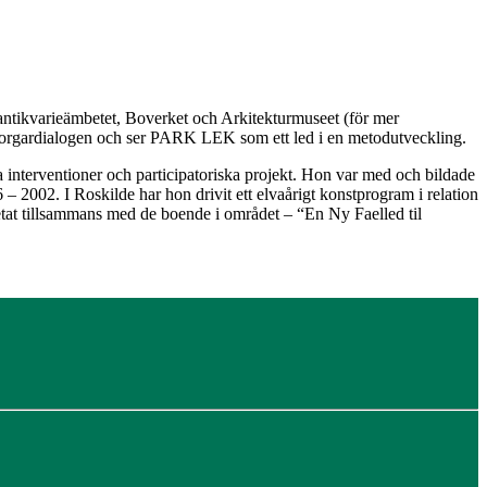
tikvarieämbetet, Boverket och Arkitekturmuseet (för mer
dborgardialogen och ser PARK LEK som ett led i en metodutveckling.
 interventioner och participatoriska projekt. Hon var med och bildade
02. I Roskilde har hon drivit ett elvaårigt konstprogram i relation
betat tillsammans med de boende i området – “En Ny Faelled til