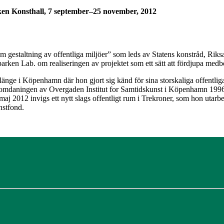
n Konsthall, 7 september–25 november, 2012
taltning av offentliga miljöer” som leds av Statens konstråd, Riksan
rken Lab. om realiseringen av projektet som ett sätt att fördjupa me
änge i Köpenhamn där hon gjort sig känd för sina storskaliga offentliga
daningen av Overgaden Institut for Samtidskunst i Köpenhamn 1996 – 20
maj 2012 invigs ett nytt slags offentligt rum i Trekroner, som hon utar
nstfond.