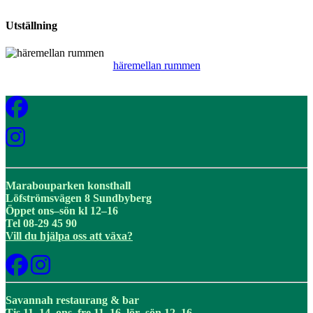
Utställning
häremellan rummen
Marabouparken konsthall
Löfströmsvägen 8 Sundbyberg
Öppet ons–sön kl 12–16
Tel 08-29 45 90
Vill du hjälpa oss att växa?
Savannah restaurang & bar
Tis 11–14, ons–fre 11–16, lör–sön 12–16