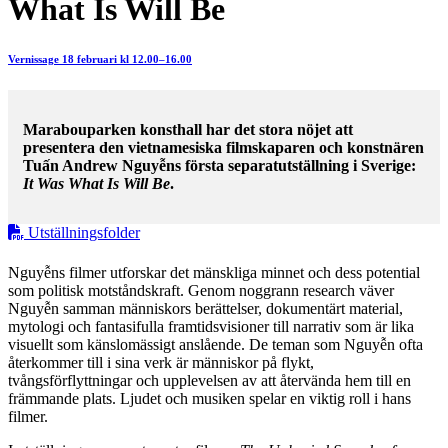
What Is Will Be
Vernissage 18 februari kl 12.00–16.00
Marabouparken konsthall har det stora nöjet att
presentera den vietnamesiska filmskaparen och konstnären
Tuấn Andrew Nguyễns första separatutställning i Sverige:
It Was What Is Will Be
.
Utställningsfolder
Nguyễns filmer utforskar det mänskliga minnet och dess potential
som politisk motståndskraft. Genom noggrann research väver
Nguyễn samman människors berättelser, dokumentärt material,
mytologi och fantasifulla framtidsvisioner till narrativ som är lika
visuellt som känslomässigt anslående. De teman som Nguyễn ofta
återkommer till i sina verk är människor på flykt,
tvångsförflyttningar och upplevelsen av att återvända hem till en
främmande plats. Ljudet och musiken spelar en viktig roll i hans
filmer.