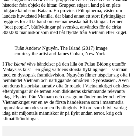
historier från objekt de hittar. Gruppen stiger i land på en plats
tidigare känd som Bataan. En provins i Filippinerna, väster om
landets huvudstad Manilla, där bland annat ett stort flyktingläger
byggdes för att ta hand om vietnamesiska båtflyktingar. Termen
”boat people”, båtflyktingar på svenska, användes för de cirka
800,000 människor som med båt flydde från Vietnam efter kriget.
Tuần Andrew Nguyễn, The Island (2017) Image
courtesy the artist and James Cohan, New York
I
The Island
vävs händelser på den lilla ön Pulau Bidong utanför
Malaysias kust – en gång världens största flyktingläger – samman
med en dystopisk framtidsvision. Nguyễns filmer utspelar sig ofta i
hemlandet Vietnam och närliggande områden i Sydostasien. Även
om deras historiska narrativ ofta är rotade i Vietnamkriget och dess
efterdyningar är de teman som diskuteras skrämmande relevanta
idag. Flykten från Vietnam och dess grannländer under och efter
Vietnamkriget var en av de första händelserna som i massmedia
uppmärksammades som en flyktingkris. Ett ord som blivit vardag
idag när miljontals människor är på flykt undan terror, krig och
klimatförändringar.