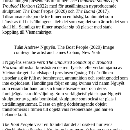
I utställningen presenteras tre filmer:
The Unburied Sounds of a
Troubled Horizon
(2022) med för utställningen nyproducerade
skulpturer,
The Boat People
(2020) och
The Island
(2017).
Tillsammans skapar de tre filmerna en tidslig kontinuitet som
hänvisas till i utställningens titel: det som var, det som är och det som
skall bli. Samtliga tre filmer utspelar sig på platser med stark
koppling till Vietnamkriget.
Tuần Andrew Nguyễn, The Boat People (2020) Image
courtesy the artist and James Cohan, New York
I Nguyễns senaste verk
The Unburied Sounds of a Troubled
Horizon
utforskar konstnären de rent fysiska efterverkningarna av
Vietnamkriget. Landskapet i provinsen Quảng Trị där filmen
utspelar sig är fyllt av bombrester, ammunition och sprängmedel som
inte exploderat. Handlingen följer en ung kvinna vid namn Nguyêt
som ensam tar hand om sin traumatiserade mor och deras
familjeägda skrotförsäljning. Som verklighetsflykt skapar Nguyêt
skulpturer av gamla bombskal, skulpturer som också tar plats i
utställningsrummet. Dessa en gång dödsbringande objekt
transformeras i filmen till objekt vars resonerande ljud har en
helande kraft.
The Boat People
visar en framtid där det är osäkert huruvida
mänskligheten överlevt. En grupp barn reser på haven och samlar