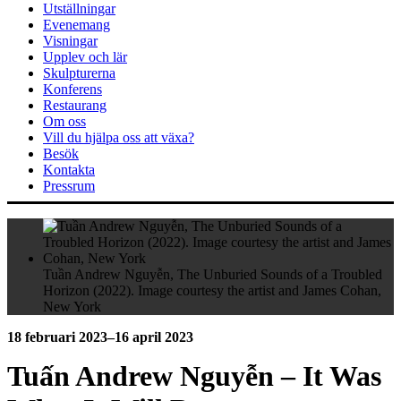
Utställningar
Evenemang
Visningar
Upplev och lär
Skulpturerna
Konferens
Restaurang
Om oss
Vill du hjälpa oss att växa?
Besök
Kontakta
Pressrum
Tuần Andrew Nguyễn, The Unburied Sounds of a Troubled
Horizon (2022). Image courtesy the artist and James Cohan,
New York
18 februari 2023–16 april 2023
Tuấn Andrew Nguyễn – It Was