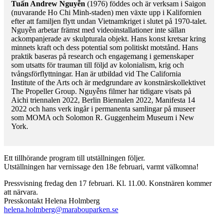
Tuấn Andrew Nguy
ễ
n
(1976) föddes och är verksam i Saigon
(nuvarande Ho Chi Minh-staden) men växte upp i Kalifornien
efter att familjen flytt undan Vietnamkriget i slutet på 1970-talet.
Nguyễn arbetar främst med videoinstallationer inte sällan
ackompanjerade av skulpturala objekt. Hans konst kretsar kring
minnets kraft och dess potential som politiskt motstånd. Hans
praktik baseras på research och engagemang i gemenskaper
som utsatts för trauman till följd av kolonialism, krig och
tvångsförflyttningar. Han är utbildad vid The California
Institute of the Arts och är medgrundare av konstnärskollektivet
The Propeller Group. Nguyễns filmer har tidigare visats på
Aichi triennalen 2022, Berlin Biennalen 2022, Manifesta 14
2022 och hans verk ingår i permanenta samlingar på museer
som MOMA och Solomon R. Guggenheim Museum i New
York.
Ett tillhörande program till utställningen följer.
Utställningen har vernissage den 18e februari, varmt välkomna!
Pressvisning fredag den 17 februari. Kl. 11.00. Konstnären kommer
att närvara.
Presskontakt Helena Holmberg
helena.holmberg@marabouparken.se