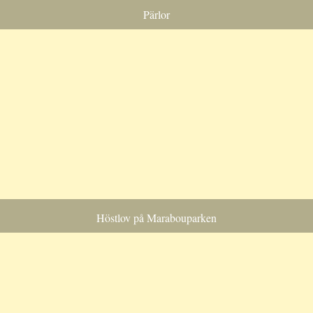
Pärlor
Höstlov på Marabouparken