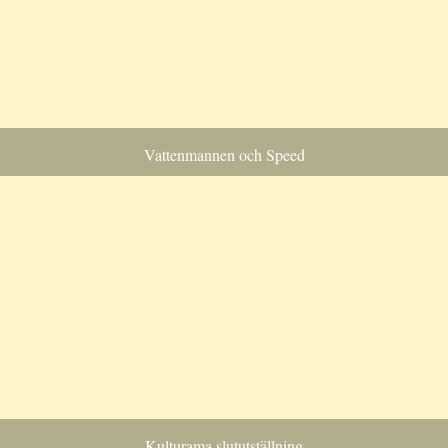
Vattenmannen och Speed
Kulturama slututställning